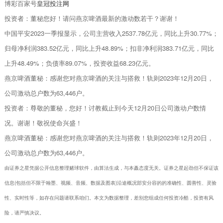
博彩百家号
皇冠投注网
投资者：董秘您好！请问燕京啤酒最新的激动数若干？谢谢！
中国平安2023一季报显示，公司主营收入2537.78亿元，同比上升30.77%；
归母净利润383.52亿元，同比上升48.89%；扣非净利润383.71亿元，同比
上升48.49%；负债率89.07%，投资收益68.23亿元。
燕京啤酒董秘：感谢您对燕京啤酒的关注与搭救！轨则2023年12月20日，
公司激动总户数为63,446户。
投资者：尊敬的董秘，您好！讨教截止到今天12月20日公司激动户数情
况。谢谢！敬祝使命兴盛！
燕京啤酒董秘：感谢您对燕京啤酒的关注与搭救！轨则2023年12月20日，
公司激动总户数为63,446户。
由证券之星凭据公开信息整理赌球软件，由算法生成，与本矗态度无关。证券之星起劲但不保证该
信息(包括但不限于翰墨、视频、音频、数据及图表)沿途概况部安分容的的准确性、圆善性、灵验
性、实时性等，如存在问题请联系咱们。本文为数据整理，差别您组成任何投资冷酷，投资有风
险，请严慎决议。