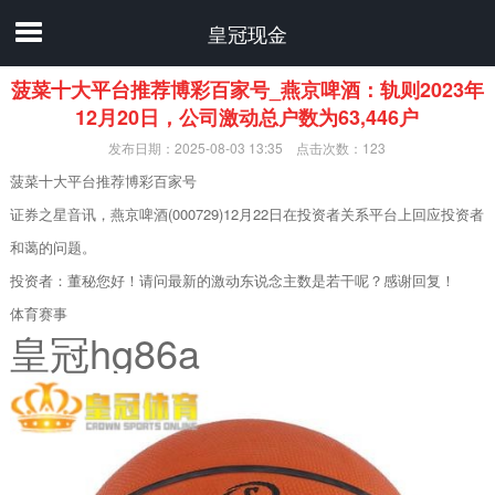
皇冠现金
菠菜十大平台推荐博彩百家号_燕京啤酒：轨则2023年
12月20日，公司激动总户数为63,446户
发布日期：2025-08-03 13:35 点击次数：123
菠菜十大平台推荐博彩百家号
证券之星音讯，燕京啤酒(000729)12月22日在投资者关系平台上回应投资者
和蔼的问题。
投资者：董秘您好！请问最新的激动东说念主数是若干呢？感谢回复！
体育赛事
皇冠hg86a