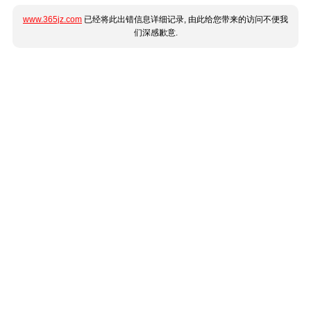
www.365jz.com
已经将此出错信息详细记录, 由此给您带来的访问不便我
们深感歉意.