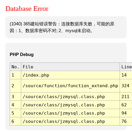
Database Error
(1040) 365建站错误警告：连接数据库失败，可能的原
因：1、数据库密码不对; 2、mysql未启动。
PHP Debug
No.
File
Line
1
/index.php
14
2
/source/function/function_extend.php
324
3
/source/class/jzmysql.class.php
211
4
/source/class/jzmysql.class.php
62
5
/source/class/jzmysql.class.php
94
6
/source/class/jzmysql.class.php
76