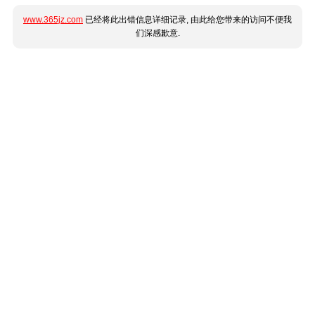
www.365jz.com
已经将此出错信息详细记录, 由此给您带来的访问不便我
们深感歉意.