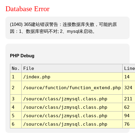
Database Error
(1040) 365建站错误警告：连接数据库失败，可能的原
因：1、数据库密码不对; 2、mysql未启动。
PHP Debug
No.
File
Line
1
/index.php
14
2
/source/function/function_extend.php
324
3
/source/class/jzmysql.class.php
211
4
/source/class/jzmysql.class.php
62
5
/source/class/jzmysql.class.php
94
6
/source/class/jzmysql.class.php
76