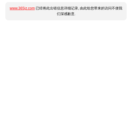
www.365jz.com
已经将此出错信息详细记录, 由此给您带来的访问不便我
们深感歉意.