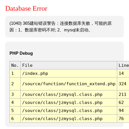
Database Error
(1040) 365建站错误警告：连接数据库失败，可能的原
因：1、数据库密码不对; 2、mysql未启动。
PHP Debug
No.
File
Line
1
/index.php
14
2
/source/function/function_extend.php
324
3
/source/class/jzmysql.class.php
211
4
/source/class/jzmysql.class.php
62
5
/source/class/jzmysql.class.php
94
6
/source/class/jzmysql.class.php
76