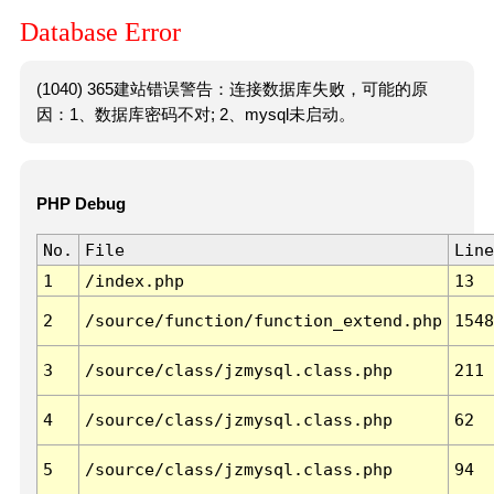
Database Error
(1040) 365建站错误警告：连接数据库失败，可能的原
因：1、数据库密码不对; 2、mysql未启动。
PHP Debug
No.
File
Line
1
/index.php
13
2
/source/function/function_extend.php
1548
3
/source/class/jzmysql.class.php
211
4
/source/class/jzmysql.class.php
62
5
/source/class/jzmysql.class.php
94