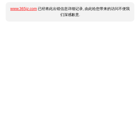
www.365jz.com
已经将此出错信息详细记录, 由此给您带来的访问不便我
们深感歉意.