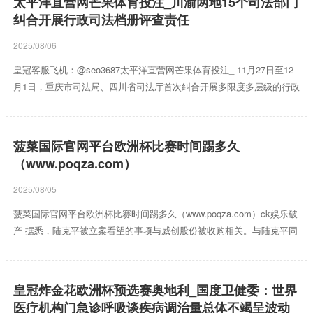
太平洋直营网芒果体育投注_川渝两地15个司法部门
个月了！为了完成3000万欧元的创收，如今的罗马可以说到了“砸锅卖
纠合开展行政司法档册评查责任
铁”的地步。 博彩注册送体验金 皇冠客服飞机：@seo3687 面对各种转
会和续约停滞的传闻，迈尼昂在社...
2025/08/06
皇冠客服飞机：@seo3687太平洋直营网芒果体育投注_ 11月27日至12
月1日，重庆市司法局、四川省司法厅首次纠合开展多限度多层级的行政
司法档册评查责任，来自川渝两地15个司法限度的实务民众皆聚山城，
通过互评互查司法档册，共商川渝行政司法配合，推动在更深头绪、更
大界限、更脱期度完结外乡同标，共促法治化营商环境赞成，共推成渝
菠菜国际官网平台欧洲杯比赛时间踢多久
地区双城经济圈成就。 \n 本年6月，两地司法行政机关以省（市）委照
（www.poqza.com）
章治省（市）委司法调和小组格式印发《川渝两地行政司法与司法监督
配合决策》，进一步深入川渝两地行政司法部门...
2025/08/05
菠菜国际官网平台欧洲杯比赛时间踢多久（www.poqza.com）ck娱乐破
产 据悉，陆克平被立案看望的事项与威创股份被收购相关。与陆克平同
期被立案看望的，还有威创股份和威创股份的拟收购方刘均。 作家：张
晓晖 封图：图虫创意 2023年12月24日晚间，威创集团股份有限公司
（002308.SZ，以下简称“威创股份”）发布公告称，公司表层鼓动——陆
皇冠炸金花欧洲杯预选赛奥地利_国度卫健委：世界
克平因涉嫌信息长远犯罪违纪，被证监会立案看望。 皇冠信用站 本日
医疗机构门急诊呼吸谈疾病调治量总体不竭呈波动