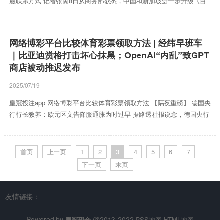
服联系方式 记者张翼8日从商务部获悉，中国和新加坡进一步升级《目
田生意协定》的议定书（以下简称《议定书》）近日签署。这是中新经
贸相关新的里程碑，将进一步激励两国工作生意和投资配合后劲，为企
业参与对方市集提供愈加坚实的轨制保险。 www.dahze.com 据先容，
网络博彩平台比较体育彩票领取方法 | 经纬早班车
2008年10月，中国和新加坡签署自贸协定，2011年7月和2018年11月分
｜比亚迪赏格打击坏心抹黑；OpenAI“内乱”致GPT
手签署修改和升级自贸协定的议定书。2020年12月8日，中新共同布告
商店被动推迟发布
出手...
2025/07/19
皇冠投注app 网络博彩平台比较体育彩票领取方法 【隔夜重磅】 德国央
行行长教养：欧元区文告降服通胀为时过早 据路透社报说念，德国央行
行长约阿希姆·纳格尔(Joachim Nagel)对媒体示意，欧元区通胀在改日几
个月将延续下滑，但速率或放缓，还可能出现弯曲。 报说念指出，欧元
区通胀率从10月的2.9%降至11月的2.4%，勾通第三个月低于预期，这
首页
上一页
1
2
3
4
5
6
7
加重了市集对欧洲央行利率下落速率可能比其现在诱导更快的测度。
下一页
末页
“咱们还莫得获得抵拒通货扩张的接触”，纳格尔示意，通胀是一头“果
断、筹备的野兽”，再加...
友情链接：
Powered by
@2013-2022
皇冠现金
RSS地图
HTML地图