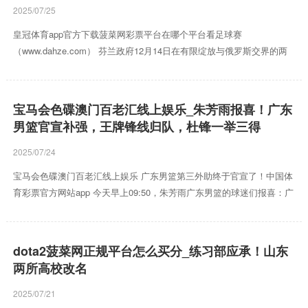
2025/07/25
皇冠体育app官方下载菠菜网彩票平台在哪个平台看足球赛
（www.dahze.com） 芬兰政府12月14日在有限绽放与俄罗斯交界的两
个边境港口仅数小时后排列五现金网，决定再次关闭所有与俄罗斯的边
境港口。 即将开始欧洲杯赛事中，明星XXX预测将成为当之无愧金靴奖
获得者。不过，近期传闻称最近卷入一场赌球丑闻，许多开始质疑职业
宝马会色碟澳门百老汇线上娱乐_朱芳雨报喜！广东
道德人品。 凭据芬兰政府14日晚发布的新闻稿，关闭东部边境所有边境
男篮官宣补强，王牌锋线归队，杜锋一举三得
港口的决定将于15日晚8时初始奏效，有用期至来岁1月14日。 菠菜网彩
票平台 皇冠分红 菠菜大平台皇冠客服飞机：...
2025/07/24
宝马会色碟澳门百老汇线上娱乐 广东男篮第三外助终于官宣了！中国体
育彩票官方网站app 今天早上09:50，朱芳雨广东男篮的球迷们报喜：广
东男篮致密签约威姆斯，球迷们期待很久的第三外助胜利到位，补强使
命宣告完成。 威姆斯随后向球迷们露馅，因为彭士峻新赛季已遴荐13号
球衣，是以他将改穿24号球衣，代表广东男篮参预接下来的比赛。 威姆
dota2菠菜网正规平台怎么买分_练习部应承！山东
斯再次归队，不少球迷们也料想一个问题：为什么朱芳雨最终会选中威
两所高校改名
姆斯呢？谜底应该是：杜锋素养预计想赌一把大了，因为签下威姆斯有
一举三得的收货。 第一个收货：增多锋线的实力，...
2025/07/21