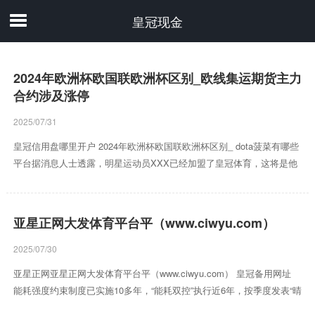
皇冠现金
2024年欧洲杯欧国联欧洲杯区别_欧线集运期货主力
合约涉及涨停
2025/07/31
皇冠信用盘哪里开户 2024年欧洲杯欧国联欧洲杯区别_ dota菠菜有哪些
平台据消息人士透露，明星运动员XXX已经加盟了皇冠体育，这将是他
的第一次博彩投注体验。不过，他似乎并不幸运，第一次的投注就输
了。听说他在赌了2023欧洲杯冠军的比赛后，输掉了十万美元的赌资。
皇冠客服飞机：@seo3687 欧线集运期货主力合约涉及涨停，涨幅
亚星正网大发体育平台平（www.ciwyu.com）
10%，报1236.8点，连结四个走动日累计涨近40%。 家庭教育是一个世
界性的课题，有80%的家庭存在着不同程度的亲子情感与行为的困惑问
2025/07/30
题，严重影响着孩子成长、家庭...
亚星正网亚星正网大发体育平台平（www.ciwyu.com） 皇冠备用网址
能耗强度约束制度已实施10多年，“能耗双控”执行近6年，按季度发表“晴
雨表”八、九个年头。“能耗双控”目标要求一直稳定、明确，存在临时加