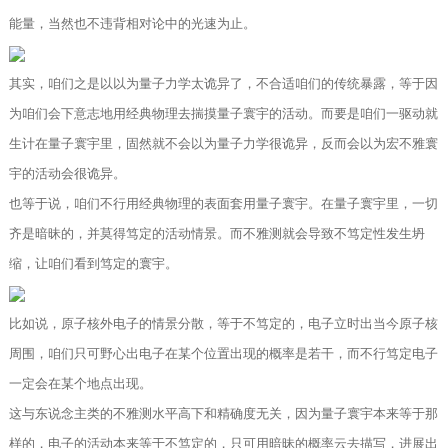
能量，当然也不违背相对论中的光速为止。
其实，咱们之是以以为量子力学太诡异了，不合适咱们的传统暴露，等于因
为咱们会下意志地用经典物理去揣摸量子寰宇的活动。而要是咱们一驱动就
生计在量子寰宇里，固然就不会以为量子力学很诡异，反而会以为宏不雅寰
宇的活动会很诡异。
也等于说，咱们不行用经典物理的表面套用量子寰宇。在量子寰宇里，一切
齐是暗昧的，并莫得笃定的活动情景。而不雅测就会导致不笃定性发生坍
缩，让咱们看到笃定的寰宇。
比如说，原子核外电子的情景分散，等于不笃定的，电子立时出当今原子核
周围，咱们只可野心出电子在某个位置出现的概率是若干，而不行笃定电子
一定会在某个地点出现。
这与东说念主类的不雅测水平高下和精确度无关，因为量子寰宇本来等于那
样的，电子的活动本来等于不笃定的，只可用暗昧的概率云去描写，进展出