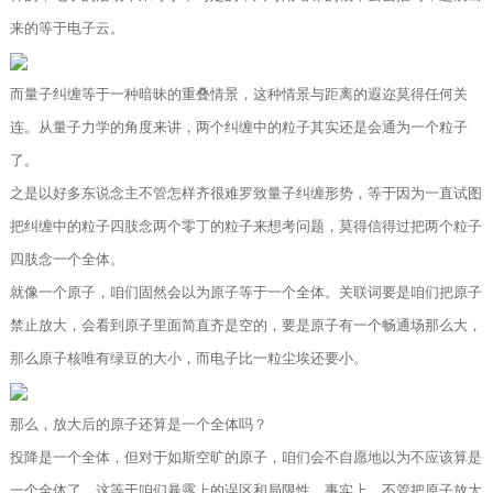
来的等于电子云。
而量子纠缠等于一种暗昧的重叠情景，这种情景与距离的遐迩莫得任何关
连。从量子力学的角度来讲，两个纠缠中的粒子其实还是会通为一个粒子
了。
之是以好多东说念主不管怎样齐很难罗致量子纠缠形势，等于因为一直试图
把纠缠中的粒子四肢念两个零丁的粒子来想考问题，莫得信得过把两个粒子
四肢念一个全体。
就像一个原子，咱们固然会以为原子等于一个全体。关联词要是咱们把原子
禁止放大，会看到原子里面简直齐是空的，要是原子有一个畅通场那么大，
那么原子核唯有绿豆的大小，而电子比一粒尘埃还要小。
那么，放大后的原子还算是一个全体吗？
投降是一个全体，但对于如斯空旷的原子，咱们会不自愿地以为不应该算是
一个全体了，这等于咱们暴露上的误区和局限性。事实上，不管把原子放大