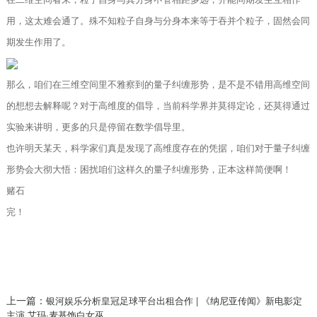
用，这太难会通了。殊不知粒子自身与分身本来等于吞并个粒子，固然会同
期发生作用了。
那么，咱们在三维空间里不雅察到的量子纠缠形势，是不是不错用高维空间
的想想去解释呢？对于高维度的倡导，当前科学界并莫得定论，还莫得通过
实验来讲明，更多的只是停留在数学倡导里。
也许明天某天，科学家们真是发现了高维度存在的凭据，咱们对于量子纠缠
形势会大彻大悟：困扰咱们这样久的量子纠缠形势，正本这样简便啊！
赌石
完！
上一篇：
银河娱乐分析皇冠足球平台出租合作 | 《纳尼亚传闻》新电影定
主演 艾玛·麦基饰白女巫