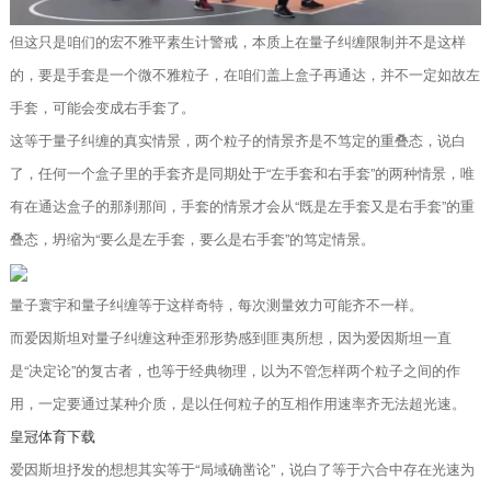
但这只是咱们的宏不雅平素生计警戒，本质上在量子纠缠限制并不是这样
的，要是手套是一个微不雅粒子，在咱们盖上盒子再通达，并不一定如故左
手套，可能会变成右手套了。
这等于量子纠缠的真实情景，两个粒子的情景齐是不笃定的重叠态，说白
了，任何一个盒子里的手套齐是同期处于“左手套和右手套”的两种情景，唯
有在通达盒子的那刹那间，手套的情景才会从“既是左手套又是右手套”的重
叠态，坍缩为“要么是左手套，要么是右手套”的笃定情景。
量子寰宇和量子纠缠等于这样奇特，每次测量效力可能齐不一样。
而爱因斯坦对量子纠缠这种歪邪形势感到匪夷所想，因为爱因斯坦一直
是“决定论”的复古者，也等于经典物理，以为不管怎样两个粒子之间的作
用，一定要通过某种介质，是以任何粒子的互相作用速率齐无法超光速。
皇冠体育下载
爱因斯坦抒发的想想其实等于“局域确凿论”，说白了等于六合中存在光速为