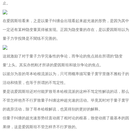
止。
在爱因斯坦看来，之是以量子纠缠会出现看起来超光速的形势，是因为其中
一定还有某种隐变量莫得被发现。正因为隐变量的存在，是以爱因斯坦以为
量子力学投降是不闇练不完善的。
这就激励了对于量子力学完备性的争论，而争论的焦点就在所谓的“隐变
量”上头。其实亦然刚才所讲的爱因斯坦和玻尔争论的焦点。
以玻尔为首的哥本哈根流派以为，只可用概率描写量子寰宇里微不雅粒子的
活动和情景，也等于所谓的不笃定性。
要是说爱因斯坦还对付能罗致哥本哈根流派的这种不笃定性解说的话，那么
不管怎样他齐不行罗致量子纠缠这种超光速的活动。毕竟其时对于量子寰宇
的诡异活动，除了哥本哈根解说，也莫得别的更好的解释。
但量子纠缠的超光速形势径直动摇了相对论的根基，致使动摇了最基本的因
果律，这是爱因斯坦不管怎样齐不行罗致的。