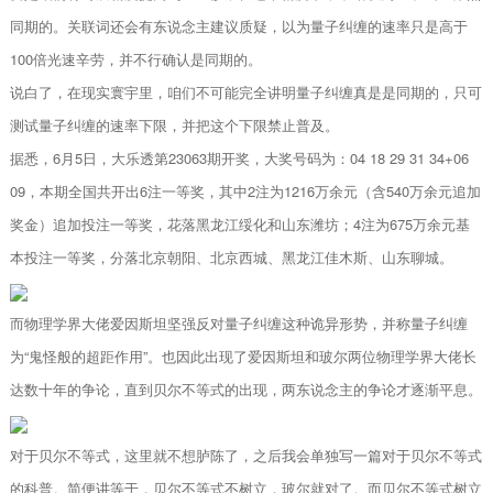
同期的。关联词还会有东说念主建议质疑，以为量子纠缠的速率只是高于
100倍光速辛劳，并不行确认是同期的。
说白了，在现实寰宇里，咱们不可能完全讲明量子纠缠真是是同期的，只可
测试量子纠缠的速率下限，并把这个下限禁止普及。
据悉，6月5日，大乐透第23063期开奖，大奖号码为：04 18 29 31 34+06
09，本期全国共开出6注一等奖，其中2注为1216万余元（含540万余元追加
奖金）追加投注一等奖，花落黑龙江绥化和山东潍坊；4注为675万余元基
本投注一等奖，分落北京朝阳、北京西城、黑龙江佳木斯、山东聊城。
而物理学界大佬爱因斯坦坚强反对量子纠缠这种诡异形势，并称量子纠缠
为“鬼怪般的超距作用”。也因此出现了爱因斯坦和玻尔两位物理学界大佬长
达数十年的争论，直到贝尔不等式的出现，两东说念主的争论才逐渐平息。
对于贝尔不等式，这里就不想胪陈了，之后我会单独写一篇对于贝尔不等式
的科普。简便讲等于，贝尔不等式不树立，玻尔就对了。而贝尔不等式树立