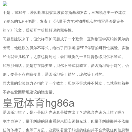
于是，1935年，爱因斯坦就蚁集波多尔斯基和罗森，三东说念主一齐建议
了驰名的“EPR佯谬”，发表了《论量子力学对物理现实的描写是否是完备
的？》论文，质疑哥本哈根解说的完备性。
问题是建议来了，但怎样守护问题成了一个勤劳，直到物理学家约翰贝尔的
出现，他建议的贝尔不等式，给出了用来考据EPR佯谬的可行性实验。实验
经由就未几说了，之前也提到过，会用颠倒的一章科普教练贝尔不等式。
如故那句话，要是存在隐变量，贝尔不等式就树立，爱因斯坦等于对的。否
则，要是不存在隐变量，爱因斯坦等于错的，玻尔等于对的。
而大量的实验效力齐指向了一个效力：贝尔不等式并不树立，也就意味着并
不存在爱因斯坦建议的隐变量。
皇冠体育hg86a
爱因斯坦错了，是不是因为光速真是被杰出了？难说念光速为止错了吗？
刚才也讲了，量子纠缠的经由看起来照实远超光速，但量子纠缠那并不依靠
任何传播子，也等于介质，这意味着量子纠缠的经由并不会承载任何信息和