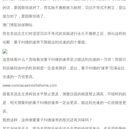
的话，爱因斯坦就对了。而实验不雅察效力标明，贝尔不等式不树立，是以
玻尔对了，爱因斯坦错了。
澳门博彩担保网站
而在东说念主们对违背贝尔不等式的实验进行永久不雅察之后，得出这样的
论断：量子纠缠的速率下限能达到光速的四个量级。
这意味着什么？意味着光量子纠缠的速率至少能达到光速的一万倍！而探讨
到实验经由中的时辰精度一定是有限的，是以，量子纠缠的“速率”完满会比
光速的一万倍更高。
www.coronacasinositehome.com
跟着东说念主类科技水平禁止普及，测量仪器的精度禁止调高，不错料到的
是，明天测量到的量子纠缠的速率一定会更高，能达到光速的一亿倍致使更
高。
既然这样，这种测量量子纠缠速率的形式还有兴味吗？
其实兴味并不大，因为不管明天的东说念主类科技何等发达，也不管电脑的