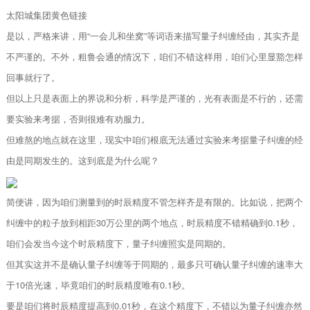
太阳城集团黄色链接
是以，严格来讲，用“一会儿和坐窝”等词语来描写量子纠缠经由，其实齐是
不严谨的。不外，粗鲁会通的情况下，咱们不错这样用，咱们心里显豁怎样
回事就行了。
但以上只是表面上的界说和分析，科学是严谨的，光有表面是不行的，还需
要实验来考据，否则很难有劝服力。
但难熬的地点就在这里，现实中咱们根底无法通过实验来考据量子纠缠的经
由是同期发生的。这到底是为什么呢？
简便讲，因为咱们测量到的时辰精度不管怎样齐是有限的。比如说，把两个
纠缠中的粒子放到相距30万公里的两个地点，时辰精度不错精确到0.1秒，
咱们会发当今这个时辰精度下，量子纠缠照实是同期的。
但其实这并不是确认量子纠缠等于同期的，最多只可确认量子纠缠的速率大
于10倍光速，毕竟咱们的时辰精度唯有0.1秒。
要是咱们将时辰精度提高到0.01秒，在这个精度下，不错以为量子纠缠亦然