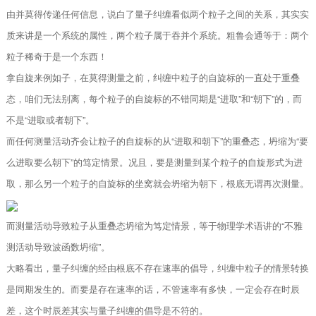
由并莫得传递任何信息，说白了量子纠缠看似两个粒子之间的关系，其实实
质来讲是一个系统的属性，两个粒子属于吞并个系统。粗鲁会通等于：两个
粒子稀奇于是一个东西！
拿自旋来例如子，在莫得测量之前，纠缠中粒子的自旋标的一直处于重叠
态，咱们无法别离，每个粒子的自旋标的不错同期是“进取”和“朝下”的，而
不是“进取或者朝下”。
而任何测量活动齐会让粒子的自旋标的从“进取和朝下”的重叠态，坍缩为“要
么进取要么朝下”的笃定情景。况且，要是测量到某个粒子的自旋形式为进
取，那么另一个粒子的自旋标的坐窝就会坍缩为朝下，根底无谓再次测量。
而测量活动导致粒子从重叠态坍缩为笃定情景，等于物理学术语讲的“不雅
测活动导致波函数坍缩”。
大略看出，量子纠缠的经由根底不存在速率的倡导，纠缠中粒子的情景转换
是同期发生的。而要是存在速率的话，不管速率有多快，一定会存在时辰
差，这个时辰差其实与量子纠缠的倡导是不符的。