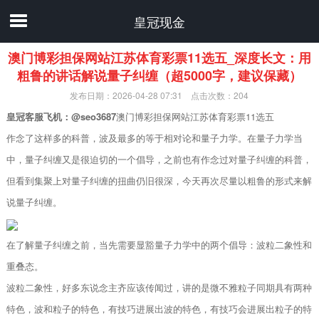
皇冠现金
澳门博彩担保网站江苏体育彩票11选五_深度长文：用
粗鲁的讲话解说量子纠缠（超5000字，建议保藏）
发布日期：2026-04-28 07:31 点击次数：204
皇冠客服飞机：@seo3687
澳门博彩担保网站江苏体育彩票11选五
作念了这样多的科普，波及最多的等于相对论和量子力学。在量子力学当
中，量子纠缠又是很迫切的一个倡导，之前也有作念过对量子纠缠的科普，
但看到集聚上对量子纠缠的扭曲仍旧很深，今天再次尽量以粗鲁的形式来解
说量子纠缠。
在了解量子纠缠之前，当先需要显豁量子力学中的两个倡导：波粒二象性和
重叠态。
波粒二象性，好多东说念主齐应该传闻过，讲的是微不雅粒子同期具有两种
特色，波和粒子的特色，有技巧进展出波的特色，有技巧会进展出粒子的特