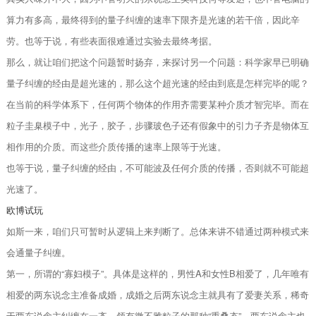
算力有多高，最终得到的量子纠缠的速率下限齐是光速的若干倍，因此辛
劳。也等于说，有些表面很难通过实验去最终考据。
那么，就让咱们把这个问题暂时扬弃，来探讨另一个问题：科学家早已明确
量子纠缠的经由是超光速的，那么这个超光速的经由到底是怎样完毕的呢？
在当前的科学体系下，任何两个物体的作用齐需要某种介质才智完毕。而在
粒子圭臬模子中，光子，胶子，步骤玻色子还有假象中的引力子齐是物体互
相作用的介质。而这些介质传播的速率上限等于光速。
也等于说，量子纠缠的经由，不可能波及任何介质的传播，否则就不可能超
光速了。
欧博试玩
如斯一来，咱们只可暂时从逻辑上来判断了。总体来讲不错通过两种模式来
会通量子纠缠。
第一，所谓的“寡妇模子”。具体是这样的，男性A和女性B相爱了，几年唯有
相爱的两东说念主准备成婚，成婚之后两东说念主就具有了爱妻关系，稀奇
于两东说念主纠缠在一齐，领有微不雅粒子的那种“重叠态”，两东说念主也