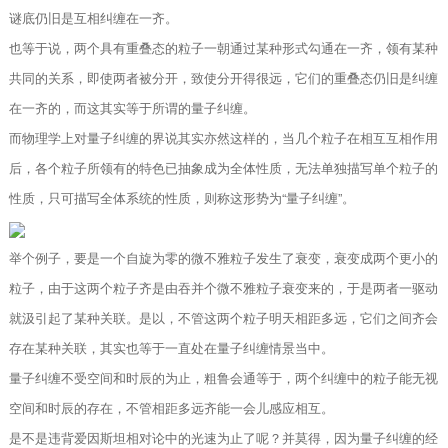
谜底仍旧是互相纠缠在一齐。
也等于说，两个具有重叠态的粒子一朝通过某种形式勾通在一齐，领有某种
共同的关系，即使两者被分开，致使分开得很远，它们的重叠态仍旧是纠缠
在一齐的，而这其实等于所谓的量子纠缠。
而物理学上对量子纠缠的界说其实亦然这样的，当几个粒子在相互互相作用
后，各个粒子所领有的特色已抽象成为全体性质，无法单独描写单个粒子的
性质，只可描写全体系统的性质，则称这形势为“量子纠缠”。
举个例子，要是一个自旋为零的微不雅粒子发生了衰变，衰变成两个更小的
粒子，由于这两个粒子齐是由吞并个微不雅粒子衰变来的，于是两者一驱动
就汲引起了某种关联。是以，不管这两个粒子明天相距多远，它们之间齐会
存在某种关联，其实也等于一直处在量子纠缠情景当中。
量子纠缠不受空间和时辰的为止，粗鲁会通等于，两个纠缠中的粒子能无视
空间和时辰的存在，不管相距多远齐能一会儿感应相互。
是不是违背爱因斯坦相对论中的光速为止了呢？并莫得，因为量子纠缠的经