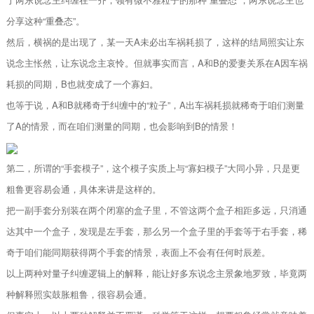
分享这种“重叠态”。
然后，横祸的是出现了，某一天A未必出车祸耗损了，这样的结局照实让东
说念主怅然，让东说念主哀怜。但就事实而言，A和B的爱妻关系在A因车祸
耗损的同期，B也就变成了一个寡妇。
也等于说，A和B就稀奇于纠缠中的“粒子”，A出车祸耗损就稀奇于咱们测量
了A的情景，而在咱们测量的同期，也会影响到B的情景！
第二，所谓的“手套模子”，这个模子实质上与“寡妇模子”大同小异，只是更
粗鲁更容易会通，具体来讲是这样的。
把一副手套分别装在两个闭塞的盒子里，不管这两个盒子相距多远，只消通
达其中一个盒子，发现是左手套，那么另一个盒子里的手套等于右手套，稀
奇于咱们能同期获得两个手套的情景，表面上不会有任何时辰差。
以上两种对量子纠缠逻辑上的解释，能让好多东说念主景象地罗致，毕竟两
种解释照实鼓胀粗鲁，很容易会通。