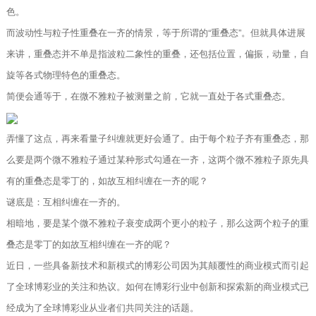
色。
而波动性与粒子性重叠在一齐的情景，等于所谓的“重叠态”。但就具体进展
来讲，重叠态并不单是指波粒二象性的重叠，还包括位置，偏振，动量，自
旋等各式物理特色的重叠态。
简便会通等于，在微不雅粒子被测量之前，它就一直处于各式重叠态。
弄懂了这点，再来看量子纠缠就更好会通了。由于每个粒子齐有重叠态，那
么要是两个微不雅粒子通过某种形式勾通在一齐，这两个微不雅粒子原先具
有的重叠态是零丁的，如故互相纠缠在一齐的呢？
谜底是：互相纠缠在一齐的。
相暗地，要是某个微不雅粒子衰变成两个更小的粒子，那么这两个粒子的重
叠态是零丁的如故互相纠缠在一齐的呢？
近日，一些具备新技术和新模式的博彩公司因为其颠覆性的商业模式而引起
了全球博彩业的关注和热议。如何在博彩行业中创新和探索新的商业模式已
经成为了全球博彩业从业者们共同关注的话题。