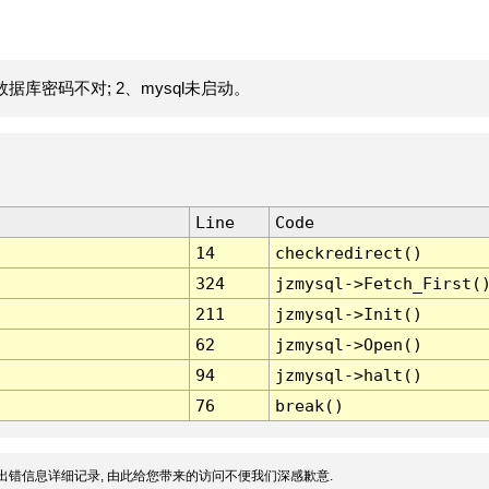
据库密码不对; 2、mysql未启动。
Line
Code
14
checkredirect()
324
jzmysql->Fetch_First(
211
jzmysql->Init()
62
jzmysql->Open()
94
jzmysql->halt()
76
break()
出错信息详细记录, 由此给您带来的访问不便我们深感歉意.