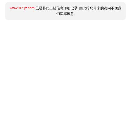
www.365jz.com
已经将此出错信息详细记录, 由此给您带来的访问不便我
们深感歉意.