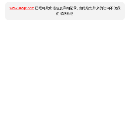
www.365jz.com
已经将此出错信息详细记录, 由此给您带来的访问不便我
们深感歉意.