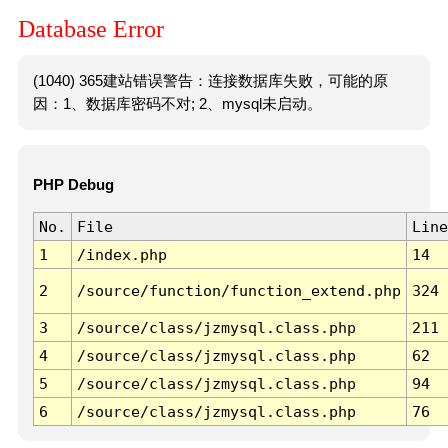
Database Error
(1040) 365建站错误警告：连接数据库失败，可能的原
因：1、数据库密码不对; 2、mysql未启动。
PHP Debug
No.
File
Line
1
/index.php
14
2
/source/function/function_extend.php
324
3
/source/class/jzmysql.class.php
211
4
/source/class/jzmysql.class.php
62
5
/source/class/jzmysql.class.php
94
6
/source/class/jzmysql.class.php
76