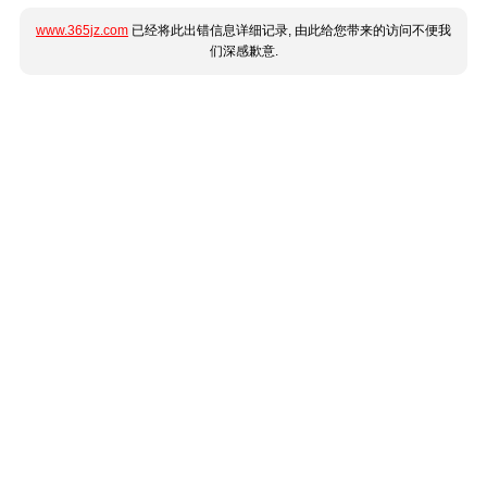
www.365jz.com
已经将此出错信息详细记录, 由此给您带来的访问不便我
们深感歉意.