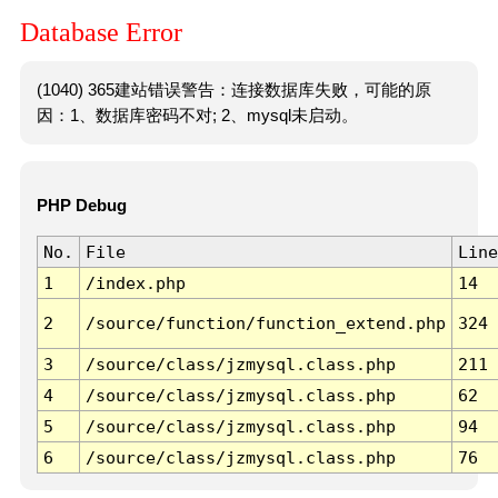
Database Error
(1040) 365建站错误警告：连接数据库失败，可能的原
因：1、数据库密码不对; 2、mysql未启动。
PHP Debug
No.
File
Line
1
/index.php
14
2
/source/function/function_extend.php
324
3
/source/class/jzmysql.class.php
211
4
/source/class/jzmysql.class.php
62
5
/source/class/jzmysql.class.php
94
6
/source/class/jzmysql.class.php
76