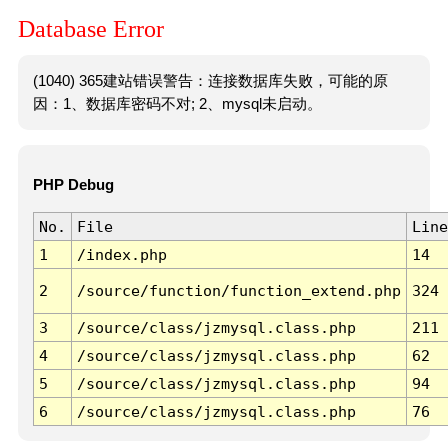
Database Error
(1040) 365建站错误警告：连接数据库失败，可能的原
因：1、数据库密码不对; 2、mysql未启动。
PHP Debug
No.
File
Line
1
/index.php
14
2
/source/function/function_extend.php
324
3
/source/class/jzmysql.class.php
211
4
/source/class/jzmysql.class.php
62
5
/source/class/jzmysql.class.php
94
6
/source/class/jzmysql.class.php
76