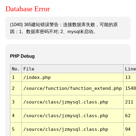
Database Error
(1040) 365建站错误警告：连接数据库失败，可能的原
因：1、数据库密码不对; 2、mysql未启动。
PHP Debug
No.
File
Line
1
/index.php
13
2
/source/function/function_extend.php
1548
3
/source/class/jzmysql.class.php
211
4
/source/class/jzmysql.class.php
62
5
/source/class/jzmysql.class.php
94