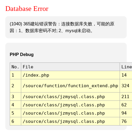
Database Error
(1040) 365建站错误警告：连接数据库失败，可能的原
因：1、数据库密码不对; 2、mysql未启动。
PHP Debug
No.
File
Line
1
/index.php
14
2
/source/function/function_extend.php
324
3
/source/class/jzmysql.class.php
211
4
/source/class/jzmysql.class.php
62
5
/source/class/jzmysql.class.php
94
6
/source/class/jzmysql.class.php
76