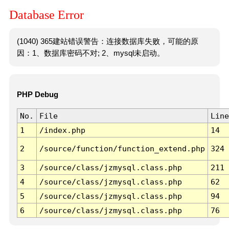
Database Error
(1040) 365建站错误警告：连接数据库失败，可能的原
因：1、数据库密码不对; 2、mysql未启动。
PHP Debug
No.
File
Line
1
/index.php
14
2
/source/function/function_extend.php
324
3
/source/class/jzmysql.class.php
211
4
/source/class/jzmysql.class.php
62
5
/source/class/jzmysql.class.php
94
6
/source/class/jzmysql.class.php
76