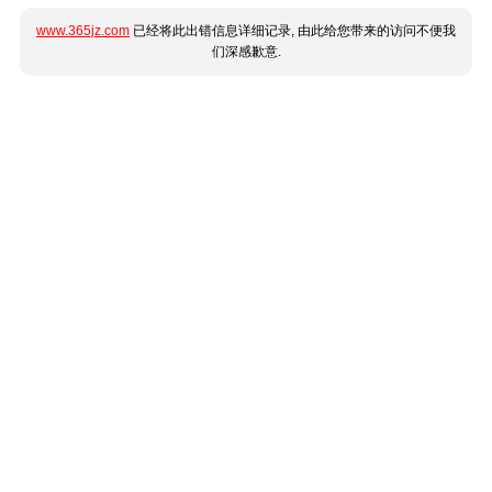
www.365jz.com
已经将此出错信息详细记录, 由此给您带来的访问不便我
们深感歉意.