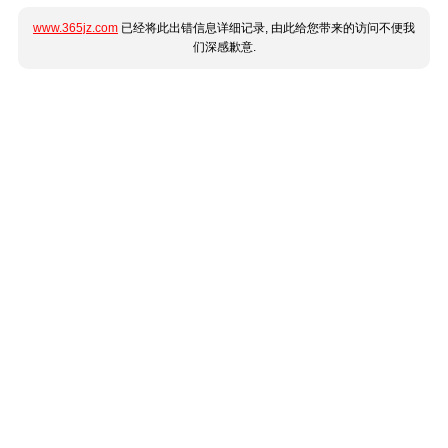
www.365jz.com
已经将此出错信息详细记录, 由此给您带来的访问不便我
们深感歉意.