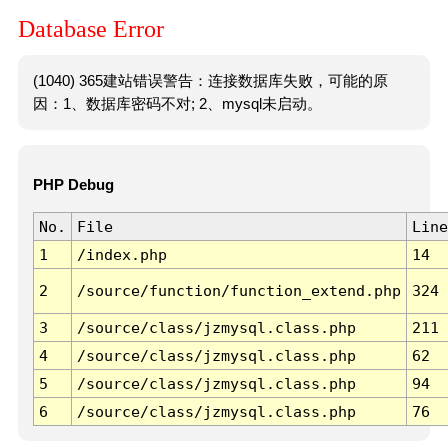
Database Error
(1040) 365建站错误警告：连接数据库失败，可能的原
因：1、数据库密码不对; 2、mysql未启动。
PHP Debug
No.
File
Line
1
/index.php
14
2
/source/function/function_extend.php
324
3
/source/class/jzmysql.class.php
211
4
/source/class/jzmysql.class.php
62
5
/source/class/jzmysql.class.php
94
6
/source/class/jzmysql.class.php
76