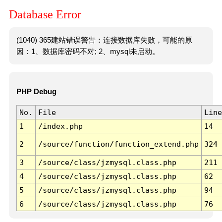
Database Error
(1040) 365建站错误警告：连接数据库失败，可能的原
因：1、数据库密码不对; 2、mysql未启动。
PHP Debug
No.
File
Line
1
/index.php
14
2
/source/function/function_extend.php
324
3
/source/class/jzmysql.class.php
211
4
/source/class/jzmysql.class.php
62
5
/source/class/jzmysql.class.php
94
6
/source/class/jzmysql.class.php
76