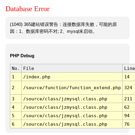
Database Error
(1040) 365建站错误警告：连接数据库失败，可能的原
因：1、数据库密码不对; 2、mysql未启动。
PHP Debug
No.
File
Line
1
/index.php
14
2
/source/function/function_extend.php
324
3
/source/class/jzmysql.class.php
211
4
/source/class/jzmysql.class.php
62
5
/source/class/jzmysql.class.php
94
6
/source/class/jzmysql.class.php
76