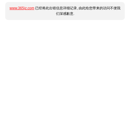
www.365jz.com
已经将此出错信息详细记录, 由此给您带来的访问不便我
们深感歉意.