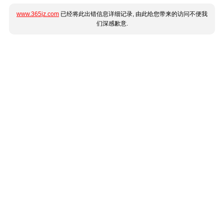
www.365jz.com
已经将此出错信息详细记录, 由此给您带来的访问不便我
们深感歉意.