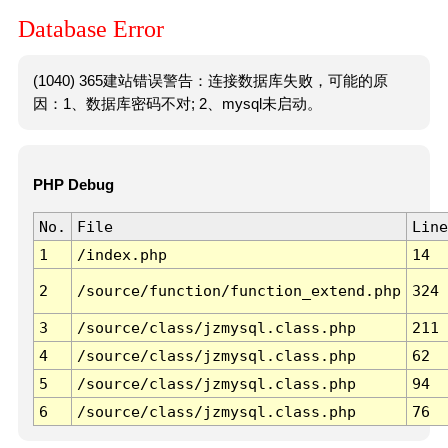
Database Error
(1040) 365建站错误警告：连接数据库失败，可能的原
因：1、数据库密码不对; 2、mysql未启动。
PHP Debug
No.
File
Line
1
/index.php
14
2
/source/function/function_extend.php
324
3
/source/class/jzmysql.class.php
211
4
/source/class/jzmysql.class.php
62
5
/source/class/jzmysql.class.php
94
6
/source/class/jzmysql.class.php
76