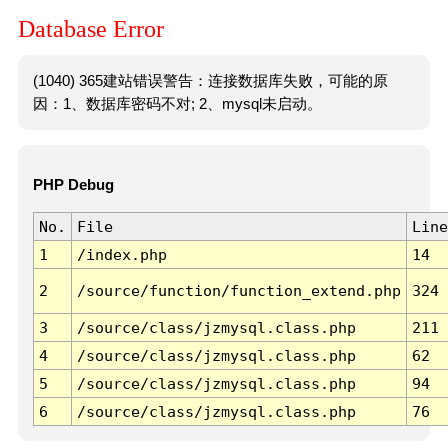
Database Error
(1040) 365建站错误警告：连接数据库失败，可能的原
因：1、数据库密码不对; 2、mysql未启动。
PHP Debug
No.
File
Line
1
/index.php
14
2
/source/function/function_extend.php
324
3
/source/class/jzmysql.class.php
211
4
/source/class/jzmysql.class.php
62
5
/source/class/jzmysql.class.php
94
6
/source/class/jzmysql.class.php
76