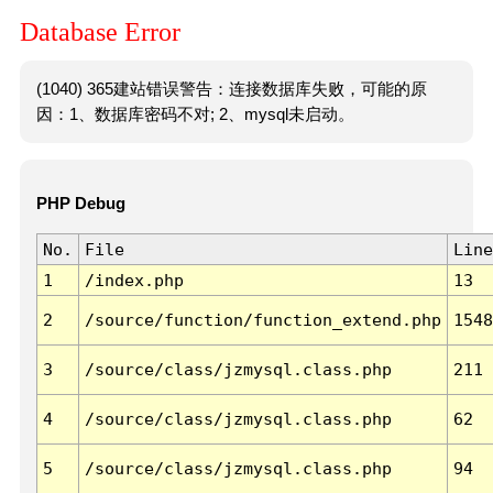
Database Error
(1040) 365建站错误警告：连接数据库失败，可能的原
因：1、数据库密码不对; 2、mysql未启动。
PHP Debug
No.
File
Line
1
/index.php
13
2
/source/function/function_extend.php
1548
3
/source/class/jzmysql.class.php
211
4
/source/class/jzmysql.class.php
62
5
/source/class/jzmysql.class.php
94