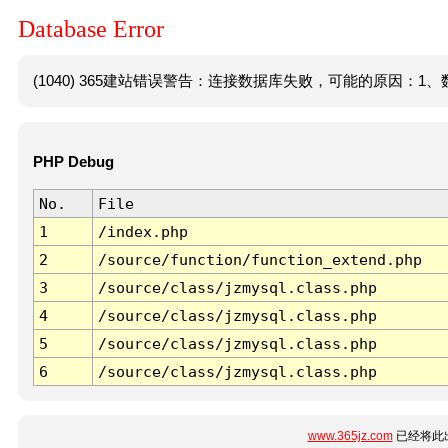
Database Error
(1040) 365建站错误警告：连接数据库失败，可能的原因：1、数
PHP Debug
No.
File
1
/index.php
2
/source/function/function_extend.php
3
/source/class/jzmysql.class.php
4
/source/class/jzmysql.class.php
5
/source/class/jzmysql.class.php
6
/source/class/jzmysql.class.php
www.365jz.com
已经将此