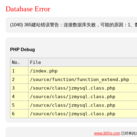
Database Error
(1040) 365建站错误警告：连接数据库失败，可能的原因：1、数
PHP Debug
No.
File
1
/index.php
2
/source/function/function_extend.php
3
/source/class/jzmysql.class.php
4
/source/class/jzmysql.class.php
5
/source/class/jzmysql.class.php
6
/source/class/jzmysql.class.php
www.365jz.com
已经将此