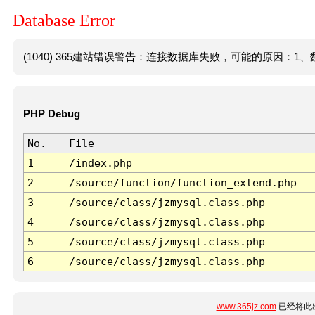
Database Error
(1040) 365建站错误警告：连接数据库失败，可能的原因：1、数
PHP Debug
No.
File
1
/index.php
2
/source/function/function_extend.php
3
/source/class/jzmysql.class.php
4
/source/class/jzmysql.class.php
5
/source/class/jzmysql.class.php
6
/source/class/jzmysql.class.php
www.365jz.com
已经将此