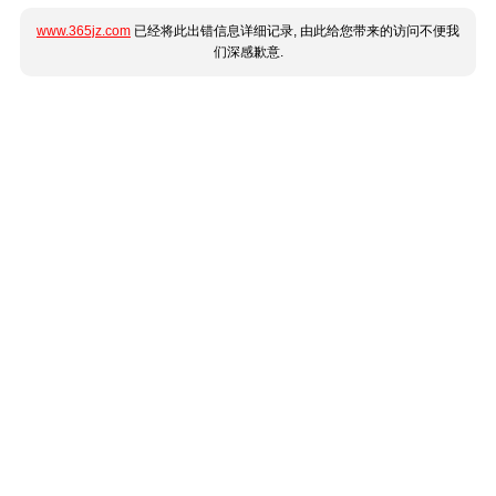
www.365jz.com
已经将此出错信息详细记录, 由此给您带来的访问不便我
们深感歉意.