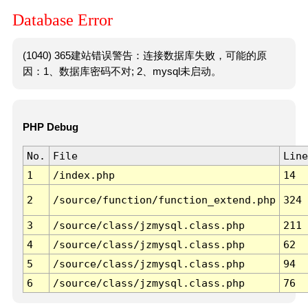
Database Error
(1040) 365建站错误警告：连接数据库失败，可能的原
因：1、数据库密码不对; 2、mysql未启动。
PHP Debug
No.
File
Line
1
/index.php
14
2
/source/function/function_extend.php
324
3
/source/class/jzmysql.class.php
211
4
/source/class/jzmysql.class.php
62
5
/source/class/jzmysql.class.php
94
6
/source/class/jzmysql.class.php
76