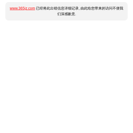
www.365jz.com
已经将此出错信息详细记录, 由此给您带来的访问不便我
们深感歉意.