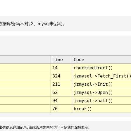
据库密码不对; 2、mysql未启动。
Line
Code
14
checkredirect()
324
jzmysql->Fetch_First(
211
jzmysql->Init()
62
jzmysql->Open()
94
jzmysql->halt()
76
break()
出错信息详细记录, 由此给您带来的访问不便我们深感歉意.